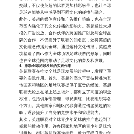
交融，不仅使英超的比赛更加精彩纷呈，也让全球
足球迷能够从中感受到不同文化的碰撞与融合。
此外，英超的媒体宣传和广告推广策略，也在全球
范围内强化了其文化传播的影响力。英超通过大规
模的广告投放、合作伙伴的跨国推广以及与全球品
牌的合作，不仅提升了联赛的知名度，还将英超的
文化理念传播到全球。通过这种文化传播，英超成
功塑造了自己作为全球顶级足球联赛的形象，同时
也在全球范围内推动了足球文化的普及和发展。
4、推动全球足球发展的实践作用
英超联赛在推动全球足球发展的过程中，发挥了重
要的实践作用。首先，英超的高水平竞技标准为其
他国家和地区的足球联赛提供了宝贵的经验。英超
联赛无论是在场上还是场外，都树立了高度的职业
标准，包括俱乐部管理、球员训练、比赛组织等各
个方面。其他国家和地区的联赛通过借鉴英超的经
验，逐步提升了自身的竞技水平和管理能力。
其次，英超联赛对全球青少年足球的推广也起到了
积极的推动作用。许多国家和地区的青少年足球培
训机构，都以英超联赛为榜样，致力于提升青少年