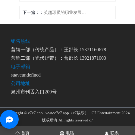
下一篇：
英超球员的职业发展之路与成名背后的奋斗历程揭秘
销售热线
营销一部（传统产品）：王部长 15371160678
营销二部（光伏焊带）：曹部长 13921871003
电子邮箱
suaveundefined
公司地址
泉州市刊舌入口209号
Copyright © c7c7.app | www.c7c7.app（c7娱乐） - C7 Entertainment 2024
版权所有 All rights reserved
c7
首页
电话
联系