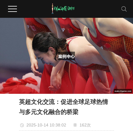
英超文化交流：促进全球足球热情
与多元文化融合的桥梁
2025-10-14 10:38:02
162次