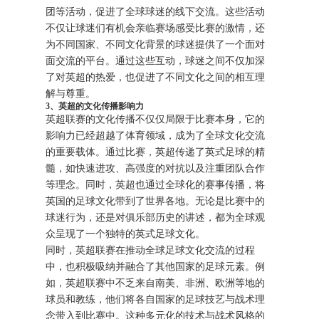
团等活动，促进了全球球迷的线下交流。这些活动
不仅让球迷们有机会亲临赛场感受比赛的激情，还
为不同国家、不同文化背景的球迷提供了一个面对
面交流的平台。通过这些互动，球迷之间不仅加深
了对英超的热爱，也促进了不同文化之间的相互理
解与尊重。
3、英超的文化传播影响力
英超联赛的文化传播不仅仅局限于比赛本身，它的
影响力已经超越了体育领域，成为了全球文化交流
的重要载体。通过比赛，英超传递了英式足球的精
髓，如快速进攻、高强度的对抗以及注重团队合作
等理念。同时，英超也通过全球化的赛事传播，将
英国的足球文化带到了世界各地。无论是比赛中的
球迷行为，还是对俱乐部历史的讲述，都为全球观
众呈现了一个独特的英式足球文化。
同时，英超联赛在推动全球足球文化交流的过程
中，也积极吸纳并融合了其他国家的足球元素。例
如，英超联赛中不乏来自南美、非洲、欧洲等地的
球员和教练，他们将各自国家的足球技艺与战术理
念带入到比赛中。这种多元化的技术与战术风格的