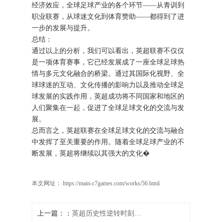
经济效应，全球足球产业的各个环节——从青训到
职业联赛，从球迷文化到体育赞助——都得到了进
一步的发展与提升。
总结：
通过以上的分析，我们可以看出，英超联赛不仅仅
是一项体育赛事，它已经发展成了一座全球足球热
情与多元文化融合的桥梁。通过其国际化视野、全
球球迷的互动、文化传播的影响力以及推动全球足
球发展的实践作用，英超成功将不同国家和地区的
人们聚集在一起，促进了全球足球文化的交流与发
展。
总而言之，英超联赛在全球足球文化的交流与融合
中发挥了至关重要的作用。随着全球足球产业的不
断发展，英超将继续以其强大的文化�
本文网址： https://main-c7games.com/works/56.html
上一篇：
英超历史性逆转时刻盘点：从大比分落后到惊天翻盘的经典瞬间