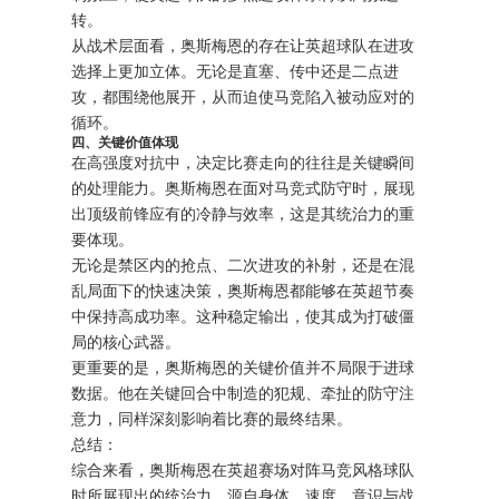
转。
从战术层面看，奥斯梅恩的存在让英超球队在进攻
选择上更加立体。无论是直塞、传中还是二点进
攻，都围绕他展开，从而迫使马竞陷入被动应对的
循环。
四、关键价值体现
在高强度对抗中，决定比赛走向的往往是关键瞬间
的处理能力。奥斯梅恩在面对马竞式防守时，展现
出顶级前锋应有的冷静与效率，这是其统治力的重
要体现。
无论是禁区内的抢点、二次进攻的补射，还是在混
乱局面下的快速决策，奥斯梅恩都能够在英超节奏
中保持高成功率。这种稳定输出，使其成为打破僵
局的核心武器。
更重要的是，奥斯梅恩的关键价值并不局限于进球
数据。他在关键回合中制造的犯规、牵扯的防守注
意力，同样深刻影响着比赛的最终结果。
总结：
综合来看，奥斯梅恩在英超赛场对阵马竞风格球队
时所展现出的统治力，源自身体、速度、意识与战