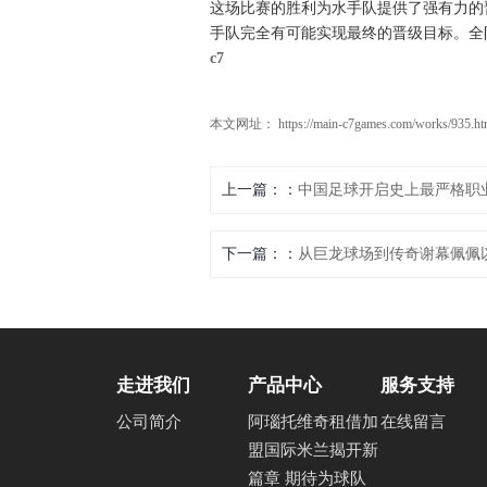
这场比赛的胜利为水手队提供了强有力的
手队完全有可能实现最终的晋级目标。全
c7
本文网址： https://main-c7games.com/works/935.ht
上一篇：
中国足球开启史上最严格职
下一篇：
从巨龙球场到传奇谢幕佩佩
走进我们
产品中心
服务支持
公司简介
阿瑙托维奇租借加
在线留言
盟国际米兰揭开新
篇章 期待为球队