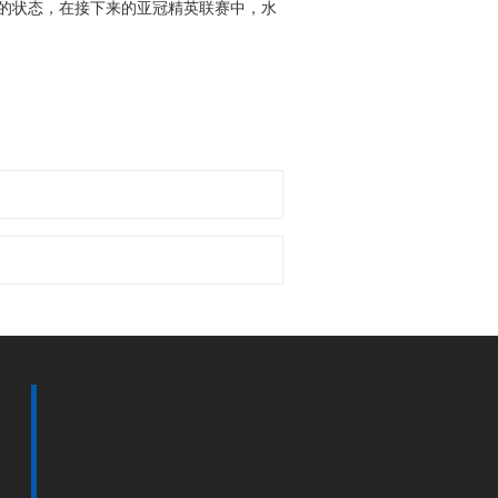
的状态，在接下来的亚冠精英联赛中，水