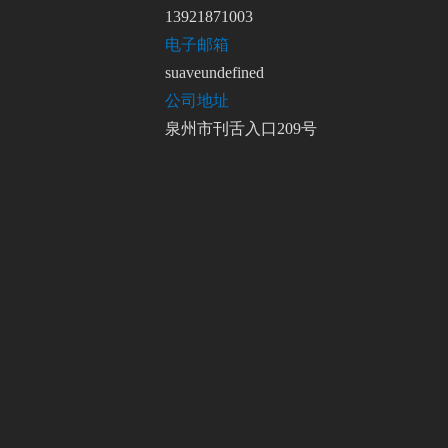
13921871003
电子邮箱
suaveundefined
公司地址
泉州市刊舌入口209号