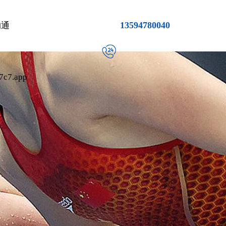
13594780040
沟通
7c7.app