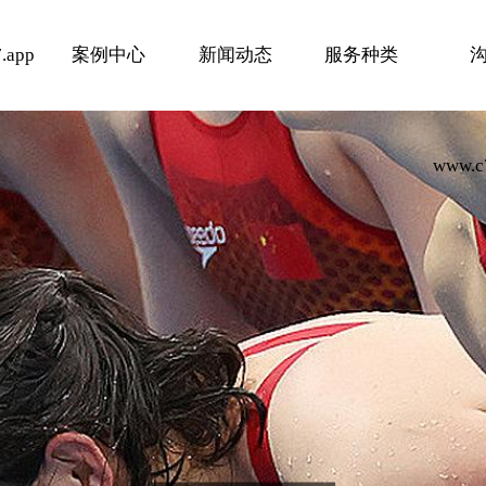
.app
案例中心
新闻动态
服务种类
www.c