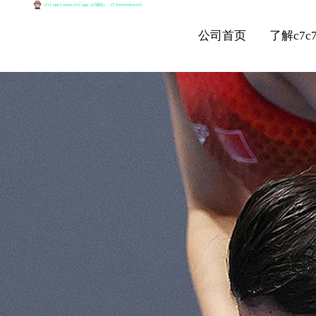
公司首页
了解c7c7