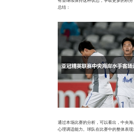
有望继续保持这种状态，争取更多的积分
总结：
通过本场比赛的分析，可以看出，中央海
心理调适能力。球队在比赛中的整体表现