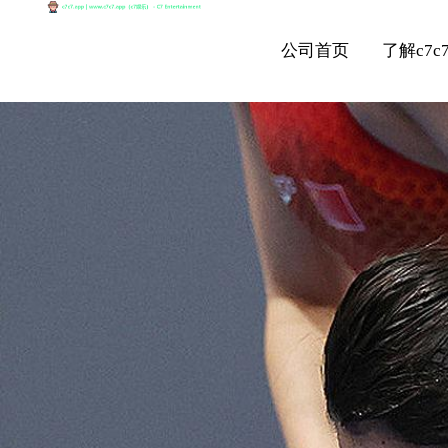
公司首页
了解c7c7