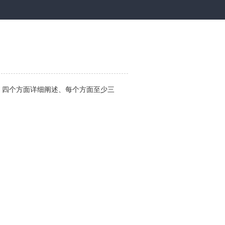
、四个方面详细阐述、每个方面至少三