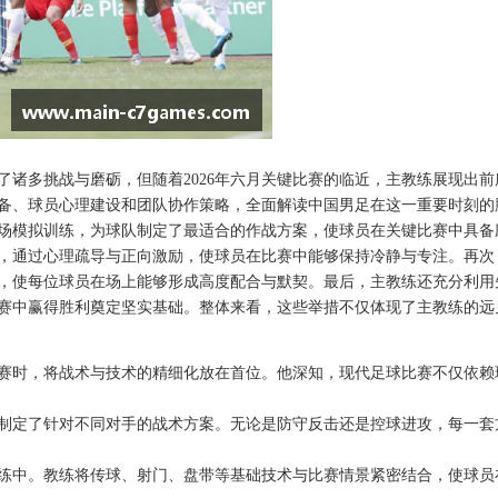
了诸多挑战与磨砺，但随着2026年六月关键比赛的临近，主教练展现出
备、球员心理建设和团队协作策略，全面解读中国男足在这一重要时刻的
场模拟训练，为球队制定了最适合的作战方案，使球员在关键比赛中具备
，通过心理疏导与正向激励，使球员在比赛中能够保持冷静与专注。再次
，使每位球员在场上能够形成高度配合与默契。最后，主教练还充分利用
键比赛中赢得胜利奠定坚实基础。整体来看，这些举措不仅体现了主教练的
键比赛时，将战术与技术的精细化放在首位。他深知，现代足球比赛不仅依
制定了针对不同对手的战术方案。无论是防守反击还是控球进攻，每一套
练中。教练将传球、射门、盘带等基础技术与比赛情景紧密结合，使球员