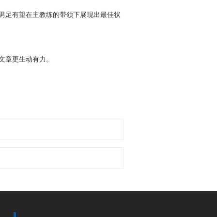
男足有望在主教练的带领下展现出最佳状
使文章更生动有力。