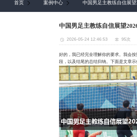
首页
案例中心
中国男足主教练自信展望2
中国男足主教练自信展望20
2026-05-24 12:46:53
95次
好的，我已经完全理解你的要求。我会按
段，以及结尾的总结归纳。下面是文章示