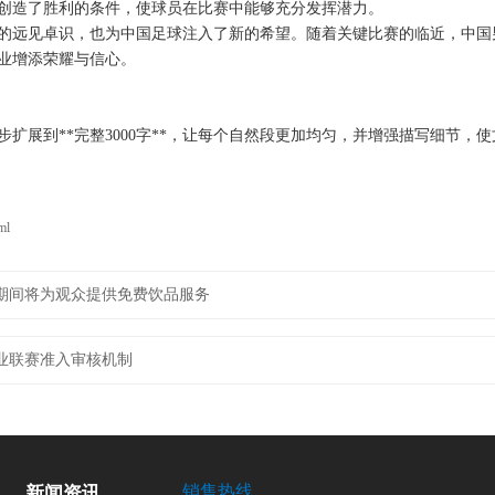
创造了胜利的条件，使球员在比赛中能够充分发挥潜力。
的远见卓识，也为中国足球注入了新的希望。随着关键比赛的临近，中国
业增添荣耀与信心。
扩展到**完整3000字**，让每个自然段更加均匀，并增强描写细节，
ml
期间将为观众提供免费饮品服务
业联赛准入审核机制
销售热线
新闻资讯