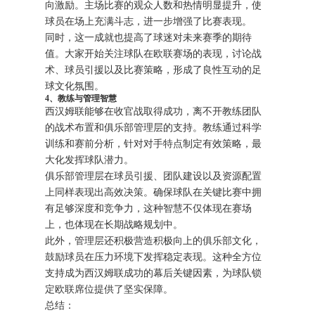
向激励。主场比赛的观众人数和热情明显提升，使
球员在场上充满斗志，进一步增强了比赛表现。
同时，这一成就也提高了球迷对未来赛季的期待
值。大家开始关注球队在欧联赛场的表现，讨论战
术、球员引援以及比赛策略，形成了良性互动的足
球文化氛围。
4、教练与管理智慧
西汉姆联能够在收官战取得成功，离不开教练团队
的战术布置和俱乐部管理层的支持。教练通过科学
训练和赛前分析，针对对手特点制定有效策略，最
大化发挥球队潜力。
俱乐部管理层在球员引援、团队建设以及资源配置
上同样表现出高效决策。确保球队在关键比赛中拥
有足够深度和竞争力，这种智慧不仅体现在赛场
上，也体现在长期战略规划中。
此外，管理层还积极营造积极向上的俱乐部文化，
鼓励球员在压力环境下发挥稳定表现。这种全方位
支持成为西汉姆联成功的幕后关键因素，为球队锁
定欧联席位提供了坚实保障。
总结：