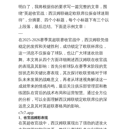
明白了，我将根据你的要求写一篇完整的文章，围
绕“英超收官战：西汉姆联确定欧联席位振奋球迷期
待”，分摘要、四个小标题，每个小标题下有三个以
上段落，最后总结。下面是示例文章：
---
在2025-2026赛季英超联赛收官战中，西汉姆联凭借
稳定的发挥和关键胜利，成功锁定了欧联杯席位，
这一消息不仅振奋了球队，也让广大球迷欢欣鼓
舞。本文将从四个方面详细阐述西汉姆联在收官战
的表现及其影响：首先分析球队在赛季末阶段的竞
技状态和关键比赛表现，其次探讨欧联资格对于球
队未来发展的战略意义，再者从球迷视角解读这一
成就带来的情感共鸣，最后关注俱乐部管理层和教
练团队在背后的战术布局和运营智慧。通过全方位
的分析，可以全面理解西汉姆联锁定欧联席位的深
远意义及其对英超联赛格局的影响。
c7c7.app
1、收官战精彩表现
在英超收官战中，西汉姆联展现出了强劲的进攻火