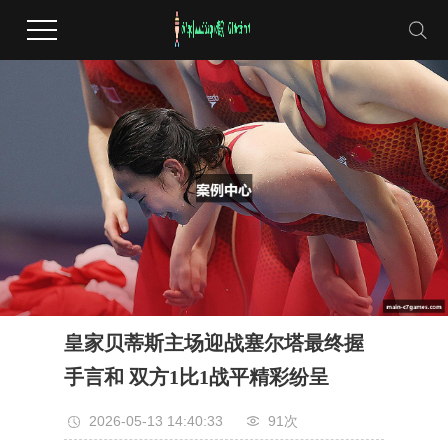
皇家贝蒂斯主场迎战塞尔塔最终握
手言和 双方1比1战平精彩纷呈
2026-05-13 14:40:33
91次