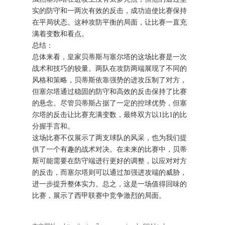
实的防守和一两次有效的反击，成功迫使比赛保持
在平局状态。这种攻防平衡的局面，让比赛一直充
满着变数和看点。
总结：
总体来看，皇家贝蒂斯与塞尔塔的这场比赛是一次
战术和技巧的较量。两队在攻防两端展现了不同的
风格和策略，贝蒂斯依靠强势的进攻压制了对方，
但塞尔塔通过稳固的防守和高效的反击保持了比赛
的悬念。尽管贝蒂斯占据了一定的控球优势，但塞
尔塔的反击让比赛充满变数，最终双方以1比1的比
分握手言和。
这场比赛不仅展示了两支球队的风采，也为我们提
供了一个有趣的战术对决。在未来的比赛中，贝蒂
斯可能需要在防守端进行更好的调整，以应对对方
的反击，而塞尔塔则可以通过加强进攻端的威胁，
进一步提升整体实力。总之，这是一场值得回味的
比赛，展示了西甲联赛中竞争激烈的局面。