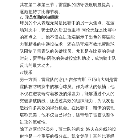
其在第二和第三节，雷霆队的防守强度明显提高，
逐渐扭转了比赛节奏。
2、球员表现的关键因素
球员的个人表现无疑是比赛中的另一大焦点。在这
场对决中，骑士队的后卫贾里特·阿伦无疑是比赛中
的亮点之一。他不仅在进攻端展示了出色的突破能
力和精准的中远投技术，还在防守端有效地帮助球
队限制了雷霆队的关键球员。尤其是在比赛的关键
时刻，贾里特·阿伦的关键投篮和助攻，成为骑士队
反击的最大动力。
c7娱乐
另一方面，雷霆队的谢伊·吉尔吉斯-亚历山大则是雷
霆队攻防转换中的核心球员。作为球队的领袖，他
不仅在进攻端有着极强的爆发力，能够通过个人的
突破撕破防线，还通过高效的组织能力，为队友创
造出许多高效的得分机会。在比赛中，谢伊的表现
堪称完美，他不仅自己得分，还带动了雷霆队整体
进攻的流畅性。
除了这两位球员外，骑士队的凯文·洛夫在外线的投
射也是一个重要的得分点。凯文凭借丰富的比赛经