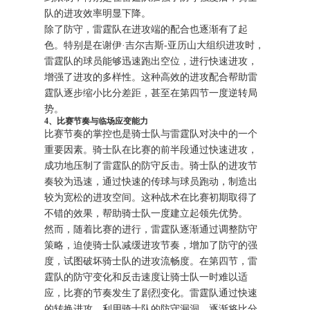
队的进攻效率明显下降。
除了防守，雷霆队在进攻端的配合也逐渐有了起
色。特别是在谢伊·吉尔吉斯-亚历山大组织进攻时，
雷霆队的球员能够迅速跑出空位，进行快速进攻，
增强了进攻的多样性。这种高效的进攻配合帮助雷
霆队逐步缩小比分差距，甚至在第四节一度逆转局
势。
4、比赛节奏与临场应变能力
比赛节奏的掌控也是骑士队与雷霆队对决中的一个
重要因素。骑士队在比赛的前半段通过快速进攻，
成功地压制了雷霆队的防守反击。骑士队的进攻节
奏较为迅速，通过快速的传球与球员跑动，制造出
较为宽松的进攻空间。这种战术在比赛初期取得了
不错的效果，帮助骑士队一度建立起领先优势。
然而，随着比赛的进行，雷霆队逐渐通过调整防守
策略，迫使骑士队减缓进攻节奏，增加了防守的强
度，试图破坏骑士队的进攻流畅度。在第四节，雷
霆队的防守变化和反击速度让骑士队一时难以适
应，比赛的节奏发生了剧烈变化。雷霆队通过快速
的转换进攻，利用骑士队的防守漏洞，逐渐将比分