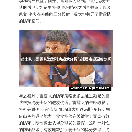
动和精准投篮，撕开了雷霆队的防线。特别是骑士
队的后卫，如贾里特·阿伦的挡拆之后的投篮，以及
凯文·洛夫在外线的三分投射，极大地拉开了雷霆队
的防守空间。
与之相对，雷霆队的防守策略更多是通过频繁的换
防来抵消骑士队的进攻优势。雷霆队的年轻球员，
特别是谢伊·吉尔吉斯-亚历山大和路易斯·多特，凭
借出色的运动能力，常常能够在关键时刻完成有效
的防守，限制骑士队得分球员的发挥。这种针对性
的防守战术，有效地减少了骑士队的得分效率，尤