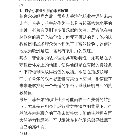
c7
4、菲舍尔职业生涯的未来展望
菲舍尔被解雇之后，很多人关注他职业生涯的未来
走向。首先，菲舍尔作为一名具有较高执教水平的
主帅，必然会受到许多俱乐部的关注。尽管他在柏
林联合的离开充满争议，但无可否认的是，他的执
教经历和战术理念为他积累了丰富的经验，这使得
他成为欧洲足坛一名具有吸引力的教练。
其次，菲舍尔的战术理念具有独特性，尤其是在防
守反击体系上的构建，使得他能够在有限的资源条
件下带领球队取得出色的成绩。即使在顶级联赛
中，菲舍尔的战术思想也有其适应空间。相信他在
未来能够找到一个合适的平台，继续证明自己的执
教价值。
最后，菲舍尔的职业生涯可能面临一个关键的转折
点，尤其是在如今足球行业竞争激烈的背景下。虽
然他在柏林联合的工作未能持续，但他依然拥有巨
大的潜力和经验，可以继续在其他俱乐部寻找属于
自己的新机会。
总结：