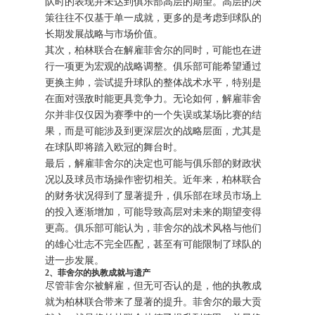
队时的表现并未达到俱乐部高层的期望。高层的决
策往往不仅基于单一成就，更多的是考虑到球队的
长期发展战略与市场价值。
其次，柏林联合在解雇菲舍尔的同时，可能也在进
行一项更为宏观的战略调整。俱乐部可能希望通过
更换主帅，尝试提升球队的整体战术水平，特别是
在面对强敌时能更具竞争力。无论如何，解雇菲舍
尔并非仅仅因为赛季中的一个失误或某场比赛的结
果，而是可能涉及到更深层次的战略层面，尤其是
在球队即将踏入欧冠的舞台时。
最后，解雇菲舍尔的决定也可能与俱乐部的财政状
况以及球员市场操作密切相关。近年来，柏林联合
的财务状况得到了显著提升，俱乐部在球员市场上
的投入逐渐增加，可能导致高层对未来的期望变得
更高。俱乐部可能认为，菲舍尔的战术风格与他们
的雄心壮志不完全匹配，甚至有可能限制了球队的
进一步发展。
2、菲舍尔的执教成就与遗产
尽管菲舍尔被解雇，但无可否认的是，他的执教成
就为柏林联合带来了显著的提升。菲舍尔的最大贡