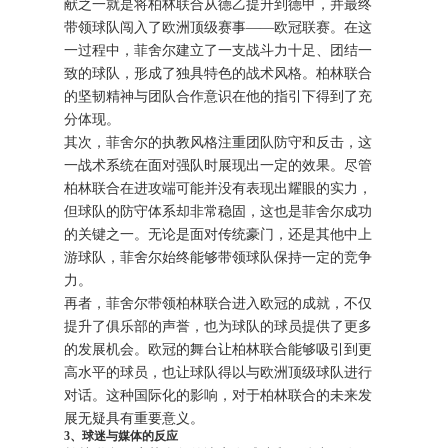
献之一就是将柏林联合从德乙提升到德甲，并最终
带领球队闯入了欧洲顶级赛事——欧冠联赛。在这
一过程中，菲舍尔建立了一支战斗力十足、团结一
致的球队，形成了独具特色的战术风格。柏林联合
的坚韧精神与团队合作意识在他的指引下得到了充
分体现。
其次，菲舍尔的执教风格注重团队防守和反击，这
一战术系统在面对强队时展现出一定的效果。尽管
柏林联合在进攻端可能并没有表现出耀眼的实力，
但球队的防守体系却非常稳固，这也是菲舍尔成功
的关键之一。无论是面对传统豪门，还是其他中上
游球队，菲舍尔始终能够带领球队保持一定的竞争
力。
再者，菲舍尔带领柏林联合进入欧冠的成就，不仅
提升了俱乐部的声誉，也为球队的球员提供了更多
的发展机会。欧冠的舞台让柏林联合能够吸引到更
高水平的球员，也让球队得以与欧洲顶级球队进行
对话。这种国际化的影响，对于柏林联合的未来发
展无疑具有重要意义。
3、球迷与媒体的反应