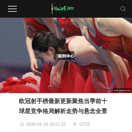
欧冠射手榜最新更新聚焦当季前十
球星竞争格局解析走势与悬念全景
2026-02-18 10:21:22
127次