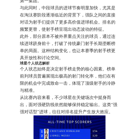
第一集团。
与此同时，中段球员的进球节奏明显加快，尤其是
在淘汰赛阶段逐渐临近的背景下，强队之间的直接
对话为射手们提供了更多高价值进球机会。排名的
频繁更替，使射手榜呈现出动态波动的特征。
此外，部分原本不被外界重点关注的球员，通过连
续进球跻身前十，打破了传统豪门射手长期垄断榜
单的局面。这种结构变化，也让本赛季的射手榜更
具开放性和讨论空间。
球星个人状态解析
个人状态始终是决定射手榜走势的核心因素。榜单
前列球员普遍展现出极高的射门转化率，他们在有
限的机会中完成致命一击，体现了顶级射手的冷静
与精准。
从比赛内容来看，不少球星在关键场次中挺身而
出，面对强硬防线依然能够保持稳定输出。这类“强
强对话型”进球，往往对排名提升产生放大效应。