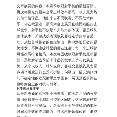
文章摘要的内容：本赛季欧冠射手榜的最新更新，
再次将聚光灯投向当季进球效率最高、状态最火热
的前十位球星。他们来自不同联赛、不同战术体
系，却在欧冠这一最高舞台上展开直接而残酷的进
球竞争。射手榜不仅是个人能力的体现，更是球队
整体战术、关键战役表现以及赛程走势的综合反
映。从榜首领跑者的稳定输出，到中游追赶者的强
势爆发，再到边缘球星的潜在逆袭，每一个进球都
可能改写排名格局。本文将围绕欧冠射手榜最新更
新，系统解析当季前十球星的竞争态势与发展走
势，从个人状态、球队支撑、赛程变量以及悬念看
点四个维度进行全景式拆解，勾勒出一幅充满张力
与不确定性的欧冠射手之争画卷，展现顶级前锋在
巅峰舞台上的对抗与博弈。
射手榜格局演变
从最新更新的欧冠射手榜来看，前十名之间的分差
依旧保持在一个相对可控的区间内，这意味着榜首
位置并非不可撼动。几名头部射手凭借稳定的出场
时间和高效的终结能力，持续占据领先位置，形成