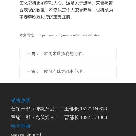
变化都将更加牵动人心。这场关于进球、荣誉与舞
台表现的较量，不仅决定个人荣誉归属，也将成为
本赛季欧冠历史的重要注脚。
本文网址： https://main-c7games.com/works/614.html
上一篇：
本周末世预赛热身赛在即伤停更新频繁伤病管理迎来关键期球队备战
下一篇：
欧冠点球大战中心理优势形成机制与胜负走向解析关键因素与历史案例研究
销售热线
营销一部（传统产品）：王部长 15371160678
营销二部（光伏焊带）：曹部长 13921871003
电子邮箱
suaveundefined