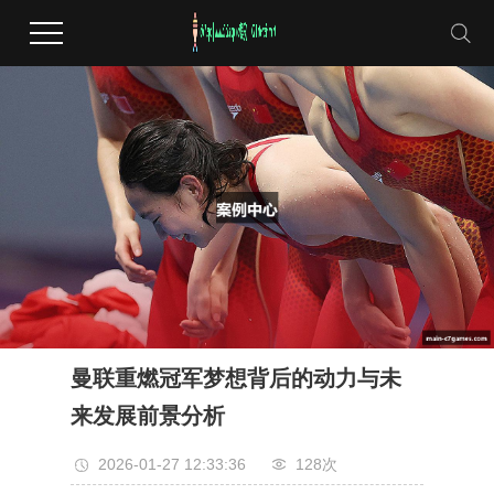
曼联重燃冠军梦想背后的动力与未
来发展前景分析
2026-01-27 12:33:36
128次