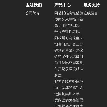
走进我们
产品中心
服务支持
公司简介
阿瑙托维奇租借加
在线留言
盟国际米兰揭开新
篇章 期待为球队
带来突破性表现
阿根廷对乌拉圭世
预赛门票开售三分
钟迅速售罄引热议
金特罗任意球破门
为哥伦比亚国家队
首开纪录展现精准
脚法
赵博连续神扑惊艳
浙江队球迷成功入
选国足集训名单
费内巴切免签波黑
老将哲科强化锋线