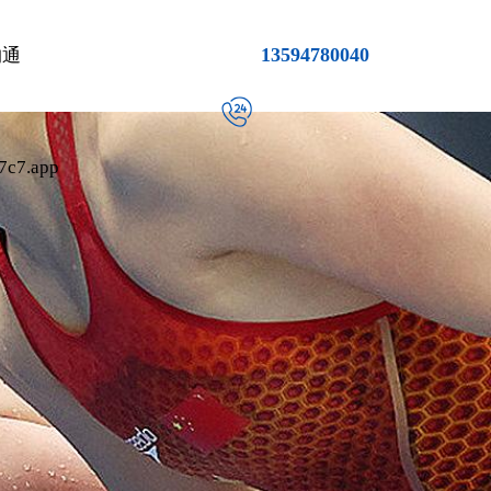
13594780040
沟通
7c7.app