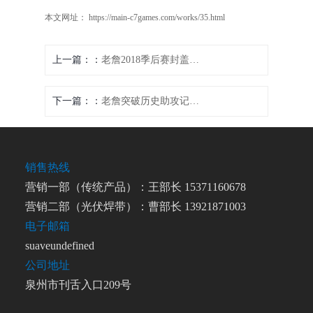
本文网址： https://main-c7games.com/works/35.html
上一篇：
老詹2018季后赛封盖绝杀瞬间成传奇 一次关键防守改变比赛走向
下一篇：
老詹突破历史助攻记录成就伟大传球王者之路
销售热线
营销一部（传统产品）：王部长 15371160678
营销二部（光伏焊带）：曹部长 13921871003
电子邮箱
suaveundefined
公司地址
泉州市刊舌入口209号