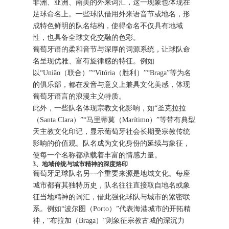
非洲、亚洲、南美的外来词汇，这一现象也体现在
足球命名上。一些球队借用外来语音节或地名，形
成特色鲜明的队名结构，使得命名不仅具有地域
性，也具备全球文化交融的色彩。
葡萄牙语的柔和音节与深厚的词源系统，让球队命
名呈现优雅、富有旋律感的特征。例如
以“União（联合）”“Vitória（胜利）”“Braga”等为名
的俱乐部，都在发音与意义上兼具文化美感，体现
葡萄牙语言的浪漫主义特质。
此外，一些队名体现宗教文化影响，如“圣克拉拉
（Santa Clara）”“马里蒂莫（Marítimo）”等带有典型
天主教文化印记，显示葡萄牙社会长期受宗教传统
影响的价值观。队名成为文化身份的延续与象征，
使每一个名称都承载着丰富的情感力量。
3、地域传统与城市精神的深度烙印
葡萄牙足球队名另一个重要来源是地域文化。每座
城市都有其独特历史，队名往往直接取自地名或象
征当地精神的词汇，借此强化球队与城市的紧密联
系。例如“波尔图（Porto）”代表海港城市的开拓精
神，“布拉加（Braga）”则象征宗教古城的深沉力