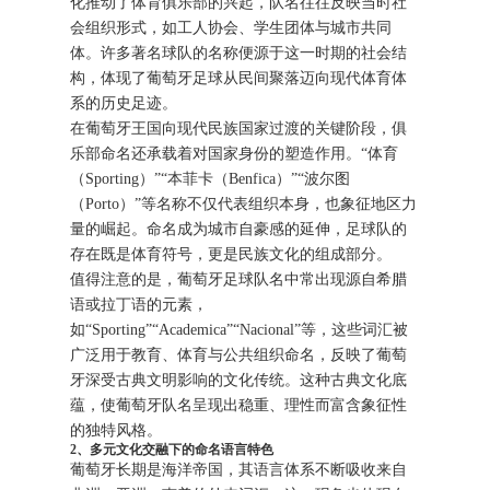
化推动了体育俱乐部的兴起，队名往往反映当时社
会组织形式，如工人协会、学生团体与城市共同
体。许多著名球队的名称便源于这一时期的社会结
构，体现了葡萄牙足球从民间聚落迈向现代体育体
系的历史足迹。
在葡萄牙王国向现代民族国家过渡的关键阶段，俱
乐部命名还承载着对国家身份的塑造作用。“体育
（Sporting）”“本菲卡（Benfica）”“波尔图
（Porto）”等名称不仅代表组织本身，也象征地区力
量的崛起。命名成为城市自豪感的延伸，足球队的
存在既是体育符号，更是民族文化的组成部分。
值得注意的是，葡萄牙足球队名中常出现源自希腊
语或拉丁语的元素，
如“Sporting”“Academica”“Nacional”等，这些词汇被
广泛用于教育、体育与公共组织命名，反映了葡萄
牙深受古典文明影响的文化传统。这种古典文化底
蕴，使葡萄牙队名呈现出稳重、理性而富含象征性
的独特风格。
2、多元文化交融下的命名语言特色
葡萄牙长期是海洋帝国，其语言体系不断吸收来自