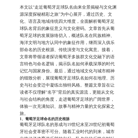
本文以“走近葡萄牙足球队名由来全景揭秘与文化渊
源深度探秘精彩之旅”为中心展开，通过历史、文
化、语言及地域传统四大维度，全面解析葡萄牙足
球队名背后的象征意义与文化密码。文章首先从葡
萄牙足球的发展脉络切入，概述队名在民族精神、
海洋文明与地方认同中的象征作用，继而深入俱乐
部命名的历史根源、传统演变与文化寓意。接着，
文章将带领读者探访葡萄牙多族群文化交融下的语
言特色与命名逻辑，揭示队名如何承载深厚的时代
记忆与国家身份。最后，通过地域文化与城市精神
的细致分析，展现葡萄牙足球队名如何在地理、历
史与社会变迁中凝练出独特风格。整篇文章旨在让
读者不仅理解“名字”背后的真实源流，更能从文化
与社会结构的角度，走进葡萄牙足球的广阔世界，
体验一次充满知识、故事与精神力量的文化探索之
旅。
1、葡萄牙足球命名的历史根脉
葡萄牙足球队名的形成与19世纪末至20世纪初葡萄
牙社会变革密不可分。随着工业时代的到来，城市