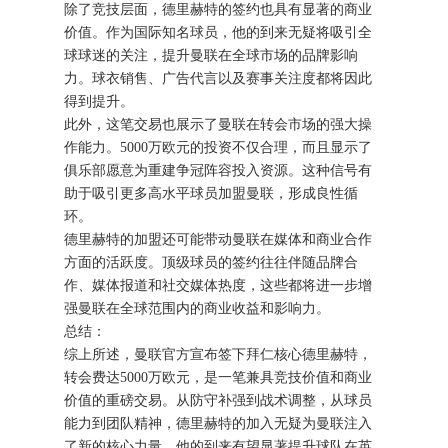
除了竞技层面，德里赫特的签约也具有显著的商业
价值。作为国际知名球员，他的到来无疑将吸引全
球球迷的关注，提升曼联在全球市场的品牌影响
力。球衣销售、广告代言以及赛事关注度都将因此
得到提升。
此外，这笔交易也展示了曼联在转会市场的强大操
作能力。5000万欧元的投资不仅合理，而且显示了
俱乐部愿意为重建争冠阵容投入资源。这种信号有
助于吸引更多高水平球员加盟曼联，形成良性循
环。
德里赫特的加盟还可能带动曼联在媒体和商业合作
方面的活跃度。顶级球员的签约往往伴随品牌合
作、媒体报道和社交媒体热度，这些都将进一步增
强曼联在全球范围内的商业收益和影响力。
总结：
综上所述，曼联官方宣布签下拜仁核心德里赫特，
转会费达5000万欧元，是一笔兼具竞技价值和商业
价值的重磅交易。从防守补强到战术调整，从球员
能力到团队精神，德里赫特的加入无疑为曼联注入
了新的核心力量。他的到来有望显著提升球队在英