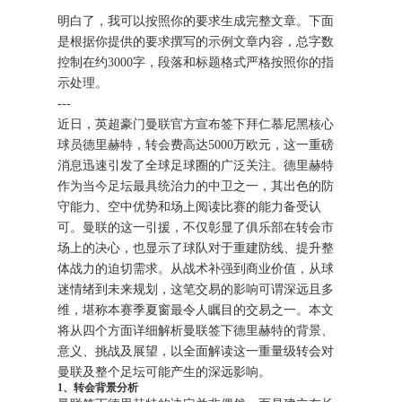
明白了，我可以按照你的要求生成完整文章。下面
是根据你提供的要求撰写的示例文章内容，总字数
控制在约3000字，段落和标题格式严格按照你的指
示处理。
---
近日，英超豪门曼联官方宣布签下拜仁慕尼黑核心
球员德里赫特，转会费高达5000万欧元，这一重磅
消息迅速引发了全球足球圈的广泛关注。德里赫特
作为当今足坛最具统治力的中卫之一，其出色的防
守能力、空中优势和场上阅读比赛的能力备受认
可。曼联的这一引援，不仅彰显了俱乐部在转会市
场上的决心，也显示了球队对于重建防线、提升整
体战力的迫切需求。从战术补强到商业价值，从球
迷情绪到未来规划，这笔交易的影响可谓深远且多
维，堪称本赛季夏窗最令人瞩目的交易之一。本文
将从四个方面详细解析曼联签下德里赫特的背景、
意义、挑战及展望，以全面解读这一重量级转会对
曼联及整个足坛可能产生的深远影响。
1、转会背景分析