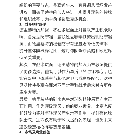
组织的重要节点。曼联近年来一直强调从后场发起
进攻，而德里赫特的加入将进一步提升球队的控球
和组织效率，为中前场创造更多机会。
3、对曼联的影响
德里赫特的加盟，将在多层面上对曼联产生积极影
响。首先是防守端，曼联过去赛季频繁出现防守漏
洞，而德里赫特的稳健防守有望显著降低失球率，
提升整体防线稳定性。这对球队争夺英超和欧冠席
位至关重要。
其次，在战术层面，德里赫特的加入为主教练提供
了更多选择。他既可以作为单后卫的防守核心，也
能在双中卫体系中与其他后卫形成良好配合。这种
灵活性使曼联在面对不同对手和战术需求时有更多
应变方案。
最后，德里赫特的到来也将对球队精神层面产生正
面作用。作为顶级球员，他的职业素养、比赛态度
和领导力将对年轻球员产生示范作用，提升整体球
队士气。这不仅有助于球队当前的表现，也为未来
建设稳定核心阵容奠定基础。
4、市场及商业价值