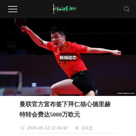
曼联官方宣布签下拜仁核心德里赫
特转会费达5000万欧元
2026-05-12 12:34:42
101次