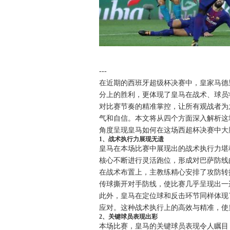
---
在近期的西班牙超级杯决赛中，皇家马德
分上的胜利，更体现了皇马在战术、球员
对比赛节奏的精准掌控，让所有观战者为
气和自信。本文将从四个方面深入解析这
角度呈现皇马如何在这场西超杯决赛中大
1、战术执行力展现无遗
皇马在本场比赛中展现出的战术执行力堪
核心不断进行灵活跑位，形成对巴萨防线
在战术布置上，主教练精心安排了攻防转
传球撕开对手防线，使比赛几乎呈现出一
此外，皇马在定位球和反击环节同样体现
应对。这种战术执行上的高效与精准，使
2、关键球员表现出彩
本场比赛，皇马的关键球员表现令人瞩目