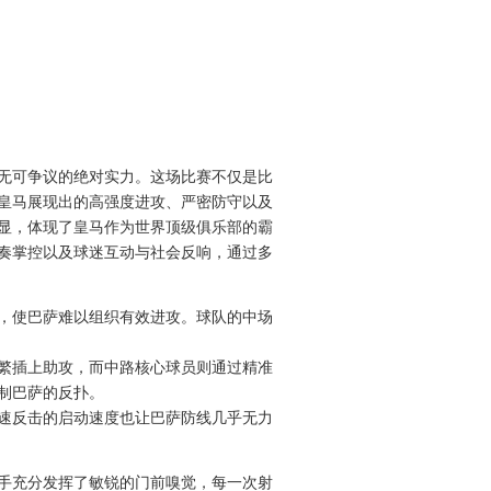
无可争议的绝对实力。这场比赛不仅是比
皇马展现出的高强度进攻、严密防守以及
显，体现了皇马作为世界顶级俱乐部的霸
奏掌控以及球迷互动与社会反响，通过多
，使巴萨难以组织有效进攻。球队的中场
繁插上助攻，而中路核心球员则通过精准
制巴萨的反扑。
速反击的启动速度也让巴萨防线几乎无力
手充分发挥了敏锐的门前嗅觉，每一次射