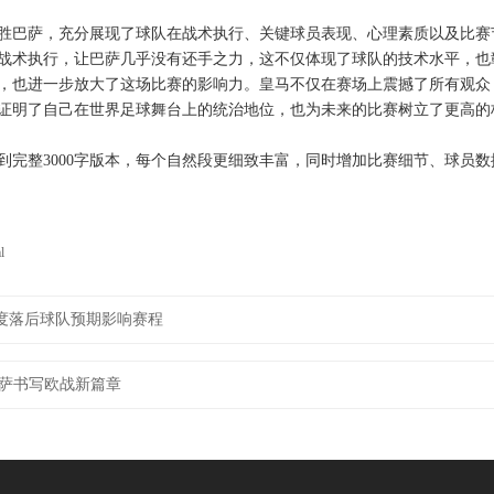
胜巴萨，充分展现了球队在战术执行、关键球员表现、心理素质以及比赛
战术执行，让巴萨几乎没有还手之力，这不仅体现了球队的技术水平，也
，也进一步放大了这场比赛的影响力。皇马不仅在赛场上震撼了所有观众
证明了自己在世界足球舞台上的统治地位，也为未来的比赛树立了更高的
到完整3000字版本，每个自然段更细致丰富，同时增加比赛细节、球员
l
度落后球队预期影响赛程
巴萨书写欧战新篇章