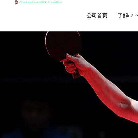
公司首页
了解c7c7