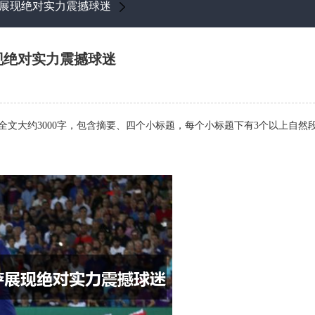
展现绝对实力震撼球迷
现绝对实力震撼球迷
全文大约3000字，包含摘要、四个小标题，每个小标题下有3个以上自然