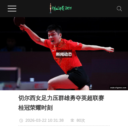
切尔西女足力压群雄勇夺英超联赛
桂冠荣耀时刻
2026-03-22 10:31:38
80次