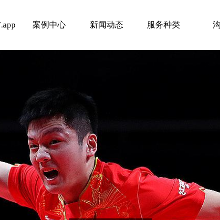
.app
案例中心
新闻动态
服务种类
www.c