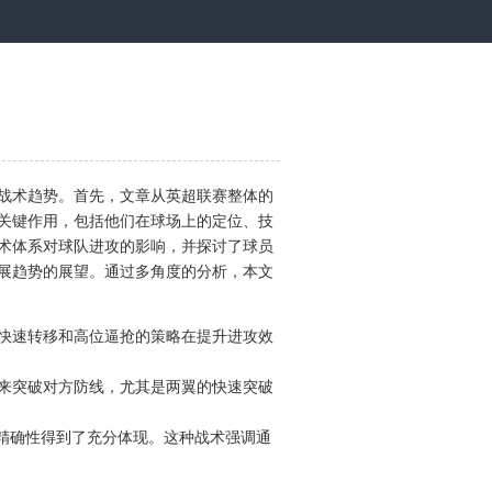
战术趋势。首先，文章从英超联赛整体的
关键作用，包括他们在球场上的定位、技
术体系对球队进攻的影响，并探讨了球员
展趋势的展望。通过多角度的分析，本文
快速转移和高位逼抢的策略在提升进攻效
来突破对方防线，尤其是两翼的快速突破
精确性得到了充分体现。这种战术强调通