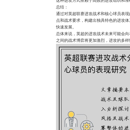
这种进攻方式依赖于高效的进攻组织和准
总结：
通过对英超联赛进攻战术和核心球员表现
点和战术要求，构建出独具特色的进攻体
快速发展。
总体来说，英超的进攻战术未来可能会向
之间的战术博弈将更加激烈，进攻的多样