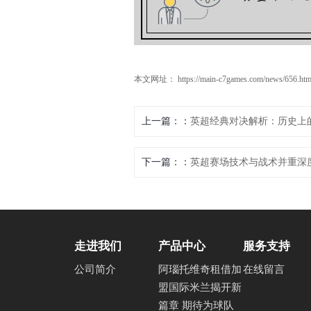
本文网址： https://main-c7games.com/news/656.htm
上一篇：
英超经典对决解析：历史上
下一篇：
英超赛场技术与战术并重深
走进我们
产品中心
服务支持
公司简介
阿瑙托维奇租借加
在线留言
盟国际米兰揭开新
篇章 期待为球队