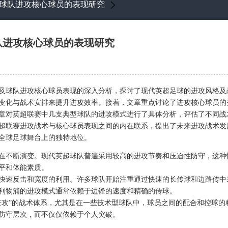
球队进攻核心球员的表现研究
队进攻核心球员的表现研究
及球队进攻核心球员表现的深入分析，探讨了现代英超足球的进攻风格及
变化与战术安排来提升进攻效率。接着，文章重点讨论了进攻核心球员的
章对英超联赛中几支典型球队的进攻模式进行了具体分析，评估了不同战
超联赛进攻战术与核心球员表现之间的内在联系，提出了未来进攻战术发
全球足球舞台上的独特地位。
在不断演变。现代英超球队普遍采用较高的进攻节奏和压迫性防守，这种
平和体能素质。
快速反击和宽度的利用。许多球队开始注重通过快速的长传球和边路传中
利物浦的进攻模式通常依赖于边锋的速度和精确的传球。
进攻”的战术体系，尤其是在一些技术型球队中，球员之间的配合和控球的
防守层次，而不仅仅依赖于个人突破。