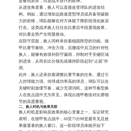
是被动反应，而是战术设计的延伸。
从进攻角度看，换人可以直接改变球队的进攻结
构。例如，通过增加边路速度型球员或具备突破能
力的前锋，球队能够在对方体能下降阶段强化纵深
打击。这类战术换人往往在比赛后半段显现效果，
对比赛走势产生明显推动。
在防守层面，换人同样承担着稳固阵型的功能。德
甲比赛节奏快、冲击力强，后腰或中后卫的针对性
换人，能够有效填补防守漏洞，抑制对手关键区域
的进攻，从而在比分领先或僵持阶段起到“止损”作
用。
此外，换人还承担着调整比赛节奏的任务。通过引
入控球能力强、传球成功率高的球员，球队可以在
关键时刻放缓节奏，减少无谓消耗。这种节奏型换
人在焦点战中尤为常见，体现出德甲教练对比赛细
节的高度重视。
二、换人时机与效果关联
换人时机是影响其效果的核心变量之一。实证研究
表明，在德甲焦点战中，60至75分钟是最常见且效
果最显著的换人窗口。这一阶段球员体能开始下