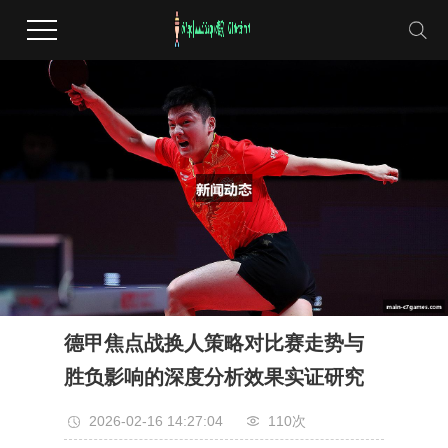
德甲焦点战换人策略对比赛走势与
胜负影响的深度分析效果实证研究
2026-02-16 14:27:04
110次