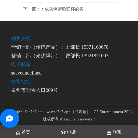
下一篇：
成功申请欧联杯的实用技巧与资格准备全攻略解析流程经验分享实战
销售热线
营销一部（传统产品）：王部长 15371160678
营销二部（光伏焊带）：曹部长 13921871003
电子邮箱
suaveundefined
公司地址
泉州市刊舌入口209号
Copyright © c7c7.app | www.c7c7.app（c7娱乐） - C7 Entertainment 2024
版权所有 All rights reserved
c7
首页
电话
联系