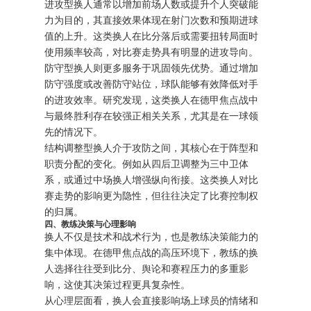
进攻型换人通常以增加前场人数或提升个人突破能
力为目的，其直接效果体现在射门次数和预期进球
值的上升。这类换人在比分落后或需要扭转局面时
使用频率较高，对比赛走势具有明显的进攻导向。
防守型换人则更多服务于巩固领先优势。通过增加
防守强度或改善防守站位，球队能够有效降低对手
的进攻效率。研究发现，这类换人在德甲焦点战中
与最终胜利存在较强正相关关系，尤其是在一球领
先的情况下。
结构调整型换人介于攻防之间，其核心在于阵型和
职责分配的变化。例如从四后卫调整为三中卫体
系，或通过中场换人增强纵向衔接。这类换人对比
赛走势的影响更为隐性，但往往决定了比赛控制权
的归属。
四、教练决策与心理影响
换人不仅是技术和战术行为，也是教练决策能力的
集中体现。在德甲焦点战的高压环境下，教练的换
人选择往往受到比分、舆论和赛程压力的多重影
响，这使其决策过程更具复杂性。
从心理层面看，换人会直接影响场上球员的情绪和