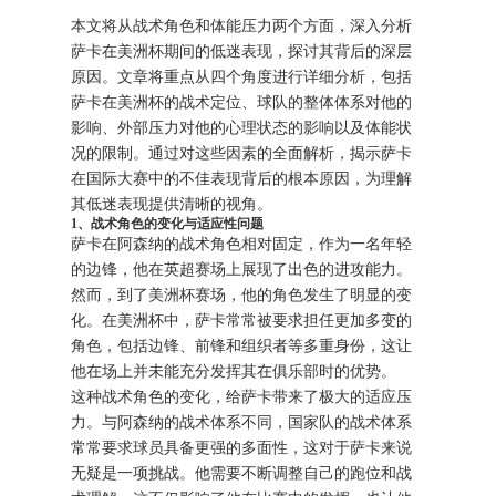
本文将从战术角色和体能压力两个方面，深入分析
萨卡在美洲杯期间的低迷表现，探讨其背后的深层
原因。文章将重点从四个角度进行详细分析，包括
萨卡在美洲杯的战术定位、球队的整体体系对他的
影响、外部压力对他的心理状态的影响以及体能状
况的限制。通过对这些因素的全面解析，揭示萨卡
在国际大赛中的不佳表现背后的根本原因，为理解
其低迷表现提供清晰的视角。
1、战术角色的变化与适应性问题
萨卡在阿森纳的战术角色相对固定，作为一名年轻
的边锋，他在英超赛场上展现了出色的进攻能力。
然而，到了美洲杯赛场，他的角色发生了明显的变
化。在美洲杯中，萨卡常常被要求担任更加多变的
角色，包括边锋、前锋和组织者等多重身份，这让
他在场上并未能充分发挥其在俱乐部时的优势。
这种战术角色的变化，给萨卡带来了极大的适应压
力。与阿森纳的战术体系不同，国家队的战术体系
常常要求球员具备更强的多面性，这对于萨卡来说
无疑是一项挑战。他需要不断调整自己的跑位和战