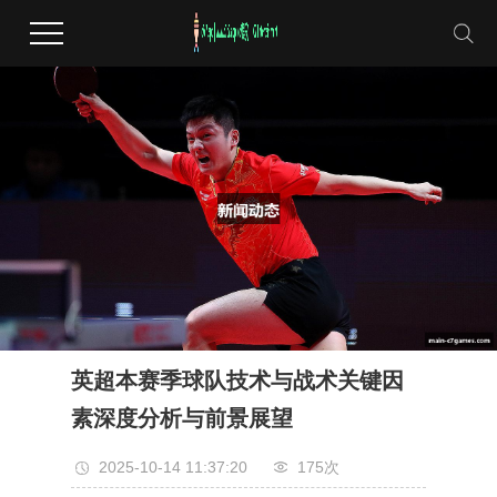
英超本赛季球队技术与战术关键因
素深度分析与前景展望
2025-10-14 11:37:20
175次