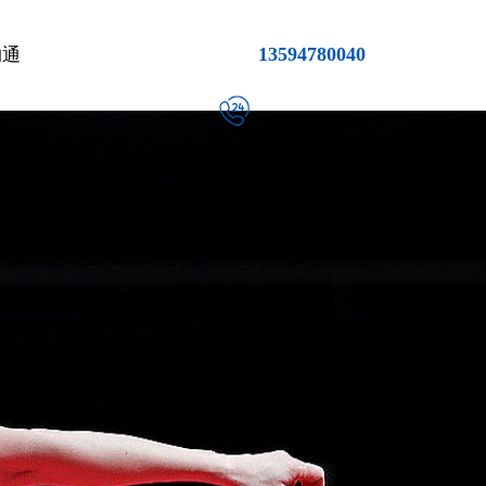
13594780040
沟通
7c7.app