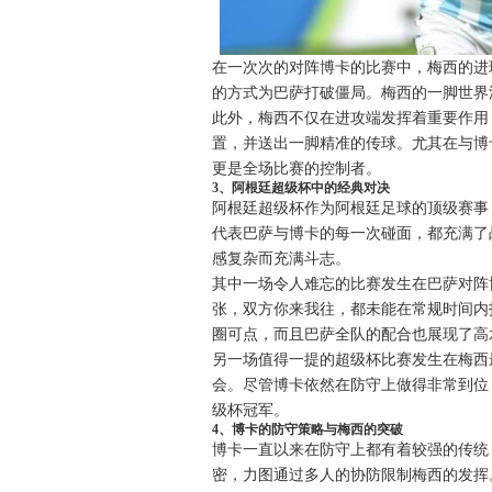
在一次次的对阵博卡的比赛中，梅西的进
的方式为巴萨打破僵局。梅西的一脚世界
此外，梅西不仅在进攻端发挥着重要作用
置，并送出一脚精准的传球。尤其在与博
更是全场比赛的控制者。
3、阿根廷超级杯中的经典对决
阿根廷超级杯作为阿根廷足球的顶级赛事
代表巴萨与博卡的每一次碰面，都充满了
感复杂而充满斗志。
其中一场令人难忘的比赛发生在巴萨对阵
张，双方你来我往，都未能在常规时间内
圈可点，而且巴萨全队的配合也展现了高
另一场值得一提的超级杯比赛发生在梅西
会。尽管博卡依然在防守上做得非常到位
级杯冠军。
4、博卡的防守策略与梅西的突破
博卡一直以来在防守上都有着较强的传统
密，力图通过多人的协防限制梅西的发挥