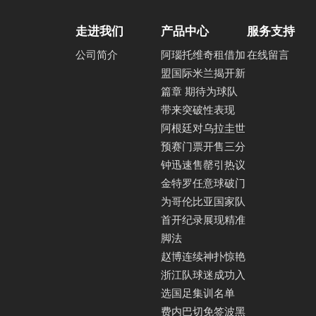
走进我们
产品中心
服务支持
公司简介
阿瑙托维奇租借加
在线留言
盟国际米兰揭开新
篇章 期待为球队
带来突破性表现
阿根廷对乌拉圭世
预赛门票开售三分
钟迅速售罄引热议
金特罗任意球破门
为哥伦比亚国家队
首开纪录展现精准
脚法
赵博连续神扑惊艳
浙江队球迷成功入
选国足集训名单
费内巴切免签波黑