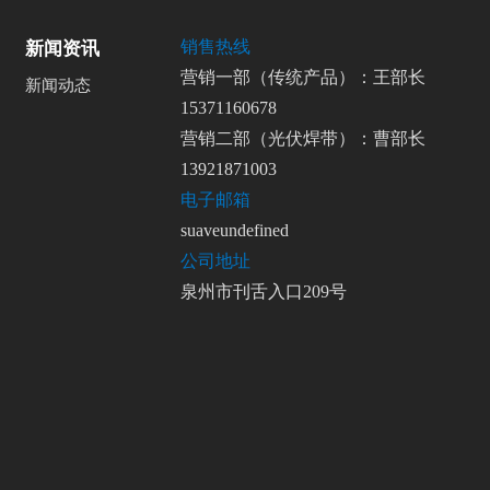
销售热线
新闻资讯
营销一部（传统产品）：王部长
新闻动态
15371160678
营销二部（光伏焊带）：曹部长
13921871003
电子邮箱
suaveundefined
公司地址
泉州市刊舌入口209号