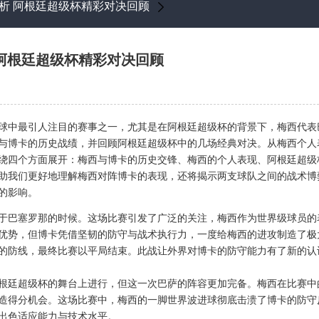
析 阿根廷超级杯精彩对决回顾
阿根廷超级杯精彩对决回顾
球中最引人注目的赛事之一，尤其是在阿根廷超级杯的背景下，梅西代表
与博卡的历史战绩，并回顾阿根廷超级杯中的几场经典对决。从梅西个人
绕四个方面展开：梅西与博卡的历史交锋、梅西的个人表现、阿根廷超级
助我们更好地理解梅西对阵博卡的表现，还将揭示两支球队之间的战术博
的影响。
于巴塞罗那的时候。这场比赛引发了广泛的关注，梅西作为世界级球员的
优势，但博卡凭借坚韧的防守与战术执行力，一度给梅西的进攻制造了极
的防线，最终比赛以平局结束。此战让外界对博卡的防守能力有了新的认
根廷超级杯的舞台上进行，但这一次巴萨的阵容更加完备。梅西在比赛中
造得分机会。这场比赛中，梅西的一脚世界波进球彻底击溃了博卡的防守
出色适应能力与技术水平。