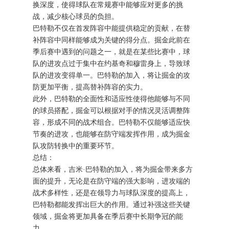
换深度，使得球队在常规赛中能够应对更多的挑
战，减少核心球员的负担。
巴特勒不仅在首发阵容中能提供稳定的贡献，在替
补阵容中同样能够成为关键的得分点。掘金此前在
季后赛中遇到的问题之一，就是在某些比赛中，球
队的进攻点过于集中在约基奇和穆雷身上，导致球
队的进攻变得单一。巴特勒的加入，将让掘金的攻
防更加平衡，提高替补阵容的实力。
此外，巴特勒的全面性和适应性使得他能够与不同
的球员搭配，掘金可以根据对手的情况灵活调整阵
容，形成不同的战术组合。巴特勒不仅能够适应快
节奏的进攻，也能够在防守端发挥作用，成为掘金
队攻防转换中的重要环节。
总结：
总体来看，吉米·巴特勒的加入，将为掘金带来多方
面的提升，无论是在防守端的强大影响，进攻端的
战术多样性，还是在领导力与球队深度的提高上，
巴特勒都能发挥出巨大的作用。通过补强这些关键
领域，掘金将更加具备在季后赛中长期争冠的能
力。