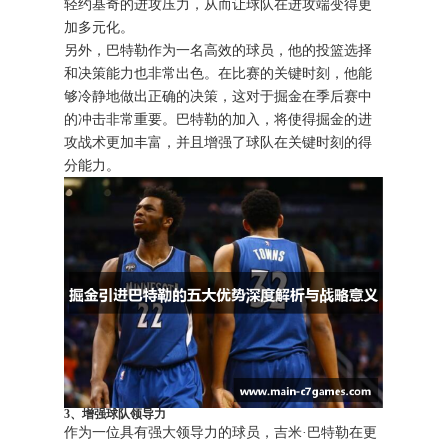
轻约基奇的进攻压力，从而让球队在进攻端变得更
加多元化。
另外，巴特勒作为一名高效的球员，他的投篮选择
和决策能力也非常出色。在比赛的关键时刻，他能
够冷静地做出正确的决策，这对于掘金在季后赛中
的冲击非常重要。巴特勒的加入，将使得掘金的进
攻战术更加丰富，并且增强了球队在关键时刻的得
分能力。
3、增强球队领导力
作为一位具有强大领导力的球员，吉米·巴特勒在更