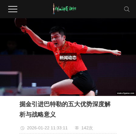
掘金引进巴特勒的五大优势深度解
析与战略意义
2026-01-22 11:33:11
142次