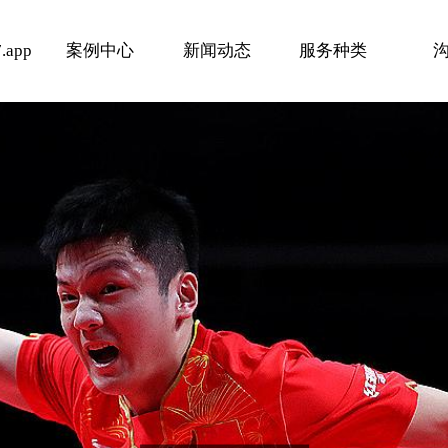
.app
案例中心
新闻动态
服务种类
www.c