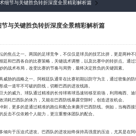
术细节与关键胜负转折深度全景精彩解析篇
细节与关键胜负转折深度全景精彩解析篇
坛的焦点之一。两国的足球竞争，不仅仅是球员的技艺比拼，更是两种不
根廷和巴西各自的比赛策略，关键战术调整，以及比赛中的转折点。通过
妙的战术布局，改变比赛的节奏与局势，最终决定胜负的关键因素。
具威胁的战略之一。阿根廷队通常在比赛初期以防守为主，通过密集的防
形成一道牢不可破的防线，切断巴西的进攻线路。
巨大的威力。球队通过精准的长传球将球迅速转移至前场，利用梅西、迪
效消耗巴西队的体力，又能在巴西防线暴露空隙时，创造进攻机会。
冲刺，更多的是通过精准的跑位和配合来撕开巴西防线。例如，当梅西接
的反击不仅依赖个人能力，更注重整体团队的配合。
多倾向于压迫式进攻。巴西队的进攻始终保持高强度的压迫，尤其是在阿