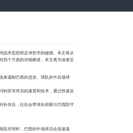
同战术思想和足球哲学的碰撞。本文将从
对四个方面的详细阐述，本文将为读者呈
线来遏制巴西的进攻。球队的中后场球
玛利亚等球员的速度和技术，通过快速反
到长传后，往往会带球向前吸引巴西防守
根廷控球时，巴西的中场球员会迅速逼