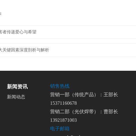
l
害者传递爱心与希望
大关键因素深度剖析与解析
销售热线
新闻资讯
营销一部（传统产品）：王部长
新闻动态
15371160678
营销二部（光伏焊带）：曹部长
13921871003
电子邮箱