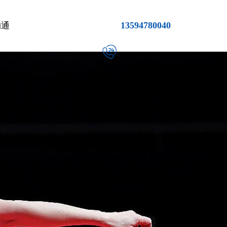
13594780040
沟通
7c7.app