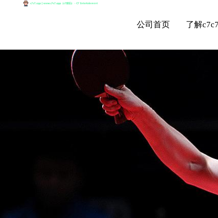
公司首页
了解c7c7