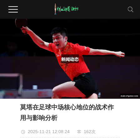
莫塔在足球中场核心地位的战术作
用与影响分析
2025-11-21 12:08:24
162次