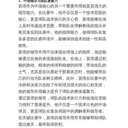
4、中场领导与团队凝聚力
莫塔作为中场核心的另一个重要作用就是其强大的
领导能力。在比赛中，他不仅仅是一个技术层面的
核心，更是球队战术执行的主心骨。莫塔能够在场
上及时传递战术意图，帮助队友理解教练的指示并
将其落实到比赛中。他的指挥能力，使得球队在复
杂多变的比赛环境中，能够保持战术的统一性和高
效性。
莫塔的领导作用不仅体现在球场上的指挥，他还能
够通过自身的表现激励队友。在场上，莫塔通过积
极的跑动、精准的传球和稳健的控球，带动全队的
士气，尤其是在比赛处于胶着状态时，他能够用自
己的行动为队友树立榜样。此外，莫塔在比赛中的
冷静和决策力也给了年轻球员很大的信心和支持，
他的领导作用极大提升了球队的整体凝聚力。
通过莫塔的领导，球队的战术执行力和临场应变能
力得到了显著提升。他不仅是一个技术出色的中场
球员，更是球队在复杂局面中的调解者和领导者。
在关键比赛中，莫塔的领导作用常常能够帮助球队
渡过难关，最终取得胜利。