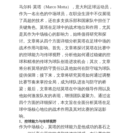
马尔科·莫塔（Marco Motta），意大利足球运动员，
作为一名出色的中场球员，在职业生涯中不仅展现
了高超的技术，还在多支俱乐部和国家队中担任了
关键角色。莫塔在足球中的战术地位和作用，尤其
是其作为中场核心的影响力，始终值得研究和探
讨。文章将从四个方面详细分析莫塔在足球中场的
战术作用与影响。首先，文章将探讨莫塔在比赛中
的控球能力与传球视野，分析他如何通过稳健的控
球和精准的传球为球队创造进攻机会；其次，文章
将分析莫塔的防守责任以及他如何在防守端为球队
提供保障；接下来，文章将研究莫塔如何通过调整
比赛节奏来掌控全局，成为球队进攻与防守的桥
梁；最后，文章将总结莫塔在中场的领导作用以及
他如何激发队友的表现，增强团队凝聚力。通过这
四个方面的详细探讨，本文旨在全面分析莫塔在足
球中场核心地位的战术作用及其对比赛的深远影
响。
1、控球能力与传球视野
作为中场核心，莫塔的控球能力是他成功的基石之