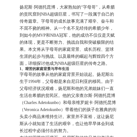
扬尼斯·阿德托昆博，大家熟知的“字母哥”，从希腊
的贫民窟到NBA超级巨星，书写了一段属于自己的
传奇篇章。字母哥的成长故事充满了艰辛、奋斗和
不屈不挠的精神。从一个名不见经传的希腊少年，
到如今的MVP和NBA冠军，他的成功不仅仅是天赋
的体现，更是不断努力、挑战自我和突破极限的结
果。本文将从字母哥的家庭背景、成长历程、篮球
生涯的起步与挑战、以及最终的崛起与辉煌四个方
面，详细探讨他成为NBA超级巨星的传奇之路。
1、艰苦的家庭背景与早年生活
字母哥的故事从他的家庭背景开始说起。扬尼斯出
生于1994年，父母都是来自尼日利亚的移民。由于
父母经济状况艰难，扬尼斯和他的兄弟姐妹们一直
生活在希腊的贫民区。他的父亲查尔斯·阿德托昆博
（Charles Adetokunbo）和母亲维罗妮卡·阿德托昆博
（Veronica Adetokunbo）带着他们的孩子在雅典的街
头卖小商品来维持生计。家里并不富裕，这让扬尼
斯从小就知道了生活的艰辛，也让他早早体会到成
长过程中必须付出的努力。