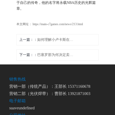
于自己的传奇，他的名字将永载NBA历史的光辉篇
章。
本文网址： https://main-c7games.com/news/213.html
上一篇：
如何理解小卢卡斯在巴黎圣日耳曼队中的替补角色与发展前景
下一篇：
巴塞罗那为何决定卖掉苏亚雷斯背后的深层次原因分析
销售热线
营销一部（传统产品）：王部长 15371160678
营销二部（光伏焊带）：曹部长 13921871003
电子邮箱
suaveundefined