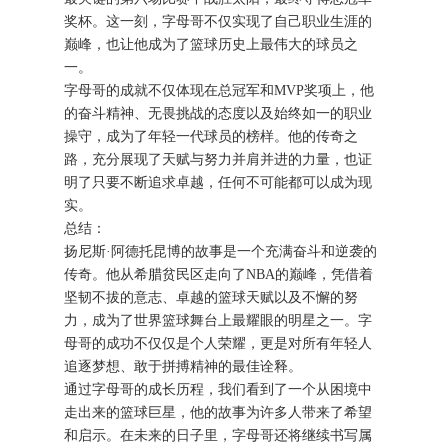
奖杯。这一刻，字母哥不仅实现了自己职业生涯的
巅峰，也让他成为了篮球历史上最伟大的球员之
一。
字母哥的成就不仅体现在总冠军和MVP奖项上，他
的奋斗精神、无畏挑战的态度以及始终如一的职业
操守，成为了年轻一代球员的榜样。他的传奇之
路，充分展现了天赋与努力并肩并进的力量，也证
明了只要不断追求卓越，任何不可能都可以成为现
实。
总结：
扬尼斯·阿德托昆博的故事是一个充满奋斗和逆袭的
传奇。他从希腊贫民区走向了NBA的巅峰，凭借着
坚韧不拔的意志、卓越的篮球天赋以及不懈的努
力，成为了世界篮球舞台上最耀眼的明星之一。字
母哥的成功不仅仅是个人荣耀，更是对所有年轻人
追逐梦想、敢于拼搏精神的最佳诠释。
通过字母哥的成长历程，我们看到了一个从困境中
走出来的篮球巨星，他的故事为许多人带来了希望
和启示。在未来的日子里，字母哥还将继续书写属