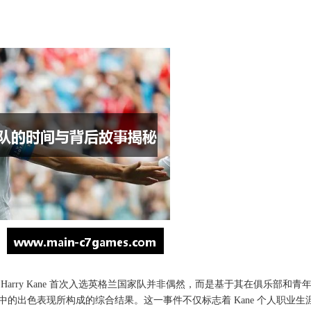
arry Kane 首次入选英格兰国家队并非偶然，而是基于其在俱乐部和
的出色表现所构成的综合结果。这一事件不仅标志着 Kane 个人职业