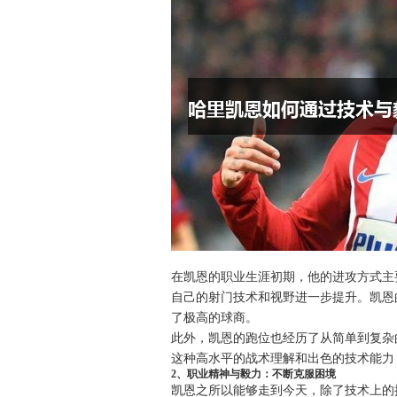
在凯恩的职业生涯初期，他的进攻方式主
自己的射门技术和视野进一步提升。凯恩
了极高的球商。
此外，凯恩的跑位也经历了从简单到复杂
这种高水平的战术理解和出色的技术能力
2、职业精神与毅力：不断克服困境
凯恩之所以能够走到今天，除了技术上的