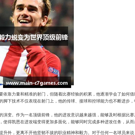
要依靠力量和精准的射门，但随着比赛经验的积累，他逐渐学会了如何借
的脚下技术不仅表现在射门上，他的传球、接球和控球能力也不断进步，
的演变。作为一名顶级前锋，他的进攻意识越来越强，能够及时根据比赛
，使得凯恩在进攻端变得更加多面化，能够同时完成多种进攻任务，从而
提升外，更离不开他坚韧不拔的职业精神和毅力。对于任何一名球员来说