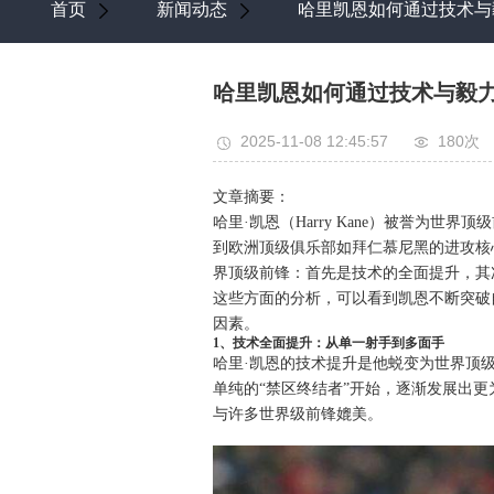
首页
新闻动态
哈里凯恩如何通过技术与
哈里凯恩如何通过技术与毅
2025-11-08 12:45:57
180次
文章摘要：
哈里·凯恩（Harry Kane）被誉
到欧洲顶级俱乐部如拜仁慕尼黑的进攻核
界顶级前锋：首先是技术的全面提升，其
这些方面的分析，可以看到凯恩不断突破
因素。
1、技术全面提升：从单一射手到多面手
哈里·凯恩的技术提升是他蜕变为世界顶
单纯的“禁区终结者”开始，逐渐发展出
与许多世界级前锋媲美。