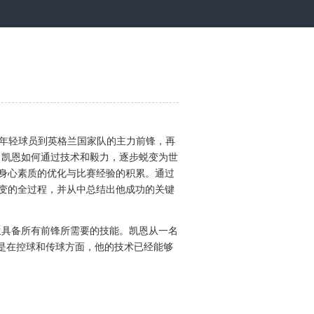
眼的年轻球员到英格兰国家队的主力前锋，再
·凯恩如何通过技术和毅力，逐步蜕变为世
身心素质的优化与比赛经验的积累。通过
变的全过程，并从中总结出他成功的关键
生具备所有前锋所需要的技能。凯恩从一名
是在控球和传球方面，他的技术已经能够