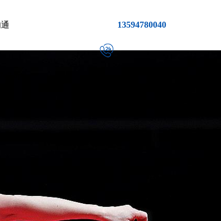
13594780040
沟通
7c7.app