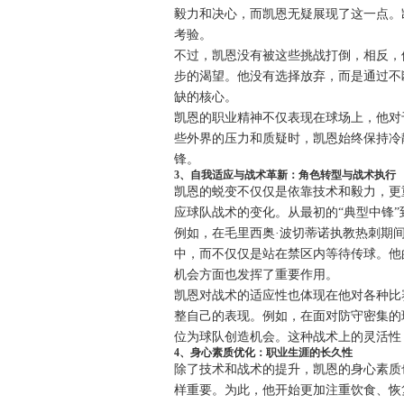
毅力和决心，而凯恩无疑展现了这一点。
考验。
不过，凯恩没有被这些挑战打倒，相反，
步的渴望。他没有选择放弃，而是通过不
缺的核心。
凯恩的职业精神不仅表现在球场上，他对
些外界的压力和质疑时，凯恩始终保持冷
锋。
3、自我适应与战术革新：角色转型与战术执行
凯恩的蜕变不仅仅是依靠技术和毅力，更
应球队战术的变化。从最初的“典型中锋”
例如，在毛里西奥·波切蒂诺执教热刺期
中，而不仅仅是站在禁区内等待传球。他
机会方面也发挥了重要作用。
凯恩对战术的适应性也体现在他对各种比
整自己的表现。例如，在面对防守密集的
位为球队创造机会。这种战术上的灵活性
4、身心素质优化：职业生涯的长久性
除了技术和战术的提升，凯恩的身心素质
样重要。为此，他开始更加注重饮食、恢