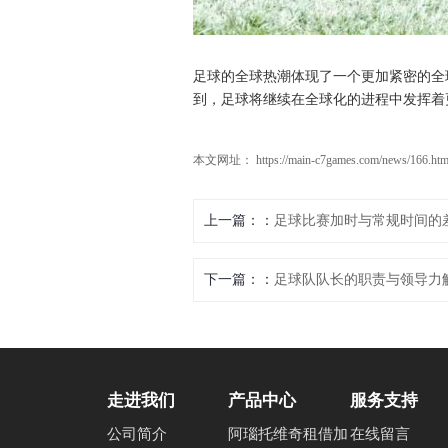
足球的全球热潮体现了一个更加紧密的全
到，足球将继续在全球化的进程中发挥着
本文网址： https://main-c7games.com/news/166.htm
上一篇：
足球比赛加时与常规时间的
下一篇：
足球队队长的职责与领导力
走进我们
产品中心
服务支持
公司简介
阿瑙托维奇租借加
在线留言