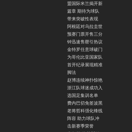
盟国际米兰揭开新
篇章 期待为球队
带来突破性表现
阿根廷对乌拉圭世
预赛门票开售三分
钟迅速售罄引热议
金特罗任意球破门
为哥伦比亚国家队
首开纪录展现精准
脚法
赵博连续神扑惊艳
浙江队球迷成功入
选国足集训名单
费内巴切免签波黑
老将哲科强化锋线
阵容 助力球队冲
击新赛季荣誉