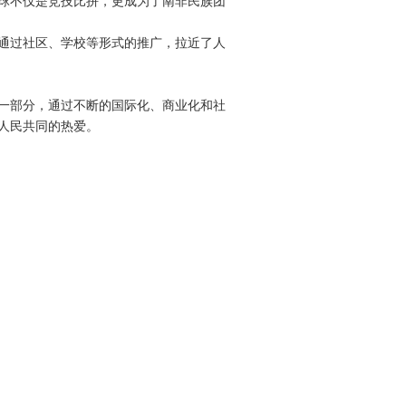
足球不仅是竞技比拼，更成为了南非民族团
通过社区、学校等形式的推广，拉近了人
一部分，通过不断的国际化、商业化和社
人民共同的热爱。