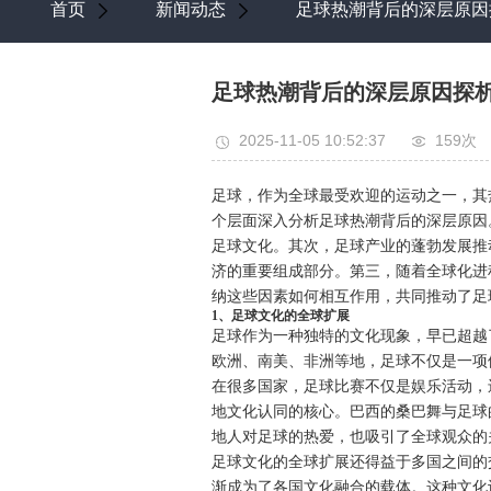
首页
新闻动态
足球热潮背后的深层原因
足球热潮背后的深层原因探
2025-11-05 10:52:37
159次
足球，作为全球最受欢迎的运动之一，其
个层面深入分析足球热潮背后的深层原因
足球文化。其次，足球产业的蓬勃发展推
济的重要组成部分。第三，随着全球化进
纳这些因素如何相互作用，共同推动了足
1、足球文化的全球扩展
足球作为一种独特的文化现象，早已超越
欧洲、南美、非洲等地，足球不仅是一项
在很多国家，足球比赛不仅是娱乐活动，
地文化认同的核心。巴西的桑巴舞与足球
地人对足球的热爱，也吸引了全球观众的
足球文化的全球扩展还得益于多国之间的
渐成为了各国文化融合的载体。这种文化