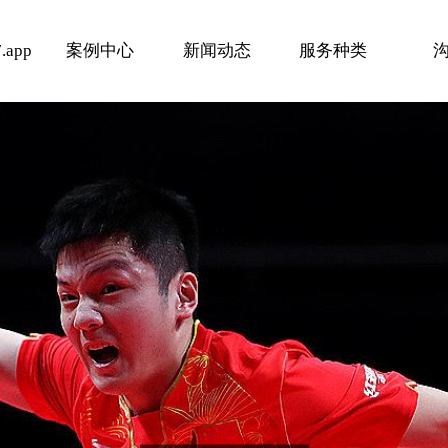
.app
案例中心
新闻动态
服务种类
www.c