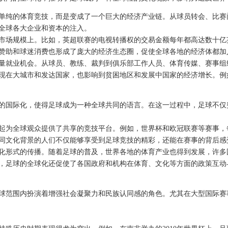
单纯的体育竞技，而是变成了一个巨大的经济产业链。从球员转会、比赛
全球各大企业和资本的注入。
市场规模上。比如，英超联赛的电视转播权的交易金额每年都高达数十亿
赞助和球迷消费也形成了庞大的经济生态圈，促使全球各地的经济体都加
量就业机会。从球员、教练、裁判到俱乐部工作人员、体育传媒、赛事组
现在大城市和发达国家，也影响到贫困地区和发展中国家的经济增长。例
的国际化，使得足球成为一种全球共同的语言。在这一过程中，足球不仅
起为全球观众提供了共享的竞技平台。例如，世界杯和欧冠联赛等赛事，
同文化背景的人们不仅能够享受到足球竞技的精彩，还能在赛事的背后感
化形式的传播。随着足球的普及，世界各地的体育产业也得到发展，许多
，足球的全球化还促使了各国政府和机构在体育、文化等方面的政策互动
球范围内扮演着增强社会凝聚力和民族认同感的角色。尤其在大型国际赛