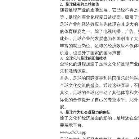
2、足球经济的全球价值
随着足球产业的逐渐发展，它已经不再是
等，足球的商业化程度日益提高，吸引了
足球产业的经济效应首先体现在其庞大的
的体育联赛之一。除了电视转播，广告、
此外，足球产业的发展也为各国创造了大
丰富的就业岗位。足球的经济效应不仅体
机遇，也提升了国家的国际声誉。
3、全球化与足球的互相推动
全球化的进程加速了足球文化和足球产业
乐和激情源泉。
首先，足球的国际赛事和跨国俱乐部的兴
全球文化交流的盛会。通过这些赛事，不
其次，足球的全球化带动了其他体育和文
际化的合作提升了自己的专业水平。此外
展。
4、足球作为社会凝聚力的象征
除了文化和经济层面的影响，足球还在全
要展示平台。
www.c7c7.app