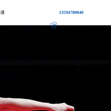
13594780040
沟通
7c7.app